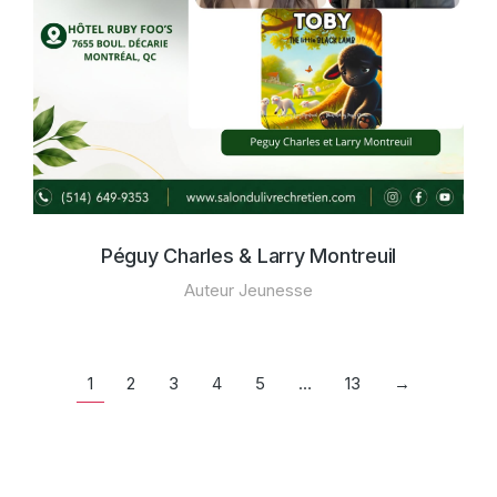
Péguy Charles & Larry Montreuil
Auteur Jeunesse
1
2
3
4
5
…
13
→