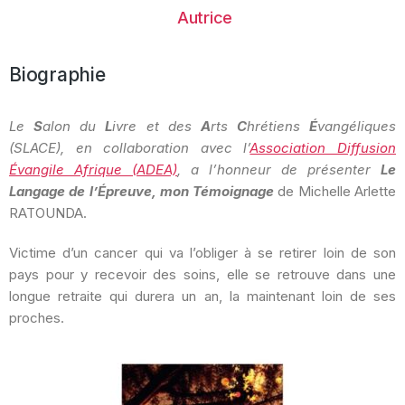
Autrice
Biographie
Le
S
alon du
L
ivre et des
A
rts
C
hrétiens
É
vangéliques
(SLACE), en collaboration avec l’
Association Diffusion
Évangile Afrique (ADEA)
, a l’honneur de présenter
Le
Langage de l’Épreuve, mon Témoignage
de Michelle Arlette
RATOUNDA.
Victime d’un cancer qui va l’obliger à se retirer loin de son
pays pour y recevoir des soins, elle se retrouve dans une
longue retraite qui durera un an, la maintenant loin de ses
proches.